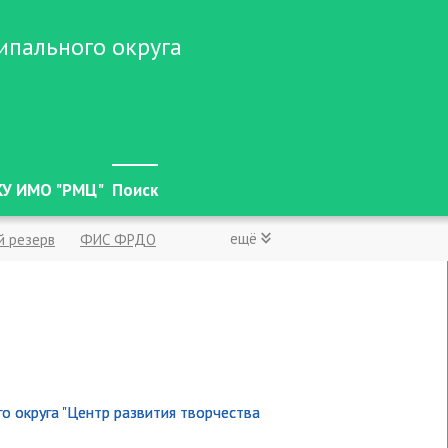
ипального округа
У ИМО "РМЦ"
Поиск
ещё
й резерв
ФИС ФРДО
кты РФ
тский сад
ельная работа
чества образования
о округа "Центр развития творчества