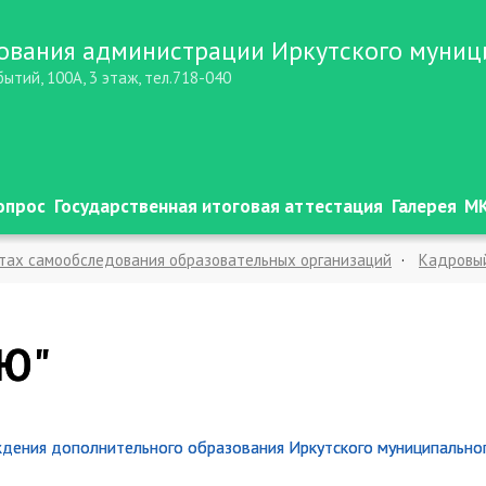
ования администрации Иркутского муниц
бытий, 100А, 3 этаж, тел.718-040
опрос
Государственная итоговая аттестация
Галерея
МК
атах самообследования образовательных организаций
Кадровы
ция ФГОС НОО, ООО, СОО и ФОП ОО
ТПМПК
Национальные прое
ценка образовательных результатов обучающихся
Cемейный де
ДЮ"
ьных организаций Иркутского муниципального округа
Воспитат
Портал обратной связи
МКУ "ЦБ УО"
Независимая оценка ка
ждения дополнительного образования Иркутского муниципальног
ую организацию. Горячая линия по приему на обучение в 1 класс