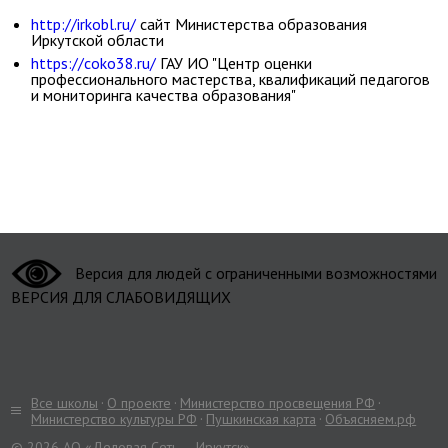
http://irkobl.ru/
сайт Министерства образования
Иркутской области
https://coko38.ru/
ГАУ ИО "Центр оценки
профессионального мастерства, квалификаций педагогов
и мониторинга качества образования"
Версия для людей с ограниченными возможностями
ВЕРСИЯ ДЛЯ СЛАБОВИДЯЩИХ
Все школы
О проекте
Министерство просвещения РФ
Министерство культуры РФ
Пушкинская карта
Объясняем.рф
© 2026 АО «Деловая Сеть — Иркутск»