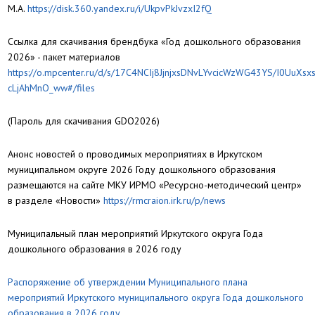
М.А.
https://disk.360.yandex.ru/i/UkpvPkJvzxI2fQ
Ссылка для скачивания брендбука «Год дошкольного образования
2026» - пакет материалов
https://o.mpcenter.ru/d/s/17C4NCIj8JjnjxsDNvLYvcicWzWG43YS/I0UuXsx
cLjAhMnO_ww#/files
(Пароль для скачивания GDO2026)
Анонс новостей о проводимых мероприятиях в Иркутском
муниципальном округе 2026 Году дошкольного образования
размещаются на сайте МКУ ИРМО «Ресурсно-методический центр»
в разделе «Новости»
https://rmcraion.irk.ru/p/news
Муниципальный план мероприятий Иркутского округа Года
дошкольного образования в 2026 году
Распоряжение об утверждении Муниципального плана
мероприятий Иркутского муниципального округа Года дошкольного
образования в 2026 году